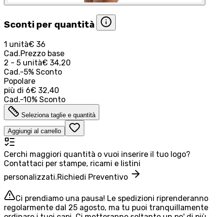
Sconti per quantità
1 unità
€ 36
Cad.
Prezzo base
2 - 5 unità
€ 34,20
Cad.
-
5
%
Sconto
Popolare
più di
6
€ 32,40
Cad.
-
10
%
Sconto
Seleziona taglie e quantità
Aggiungi al carrello
Cerchi maggiori quantità o vuoi inserire il tuo logo?
Contattaci per stampe, ricami e listini
personalizzati.
Richiedi Preventivo
Ci prendiamo una pausa! Le spedizioni riprenderanno
regolarmente dal 25 agosto, ma tu puoi tranquillamente
ordinare i tuoi capi. Ci metteranno soltanto un po' di più