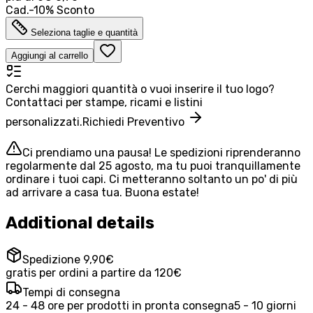
Cad.
-
10
%
Sconto
Seleziona taglie e quantità
Aggiungi al carrello
Cerchi maggiori quantità o vuoi inserire il tuo logo?
Contattaci per stampe, ricami e listini
personalizzati.
Richiedi Preventivo
Ci prendiamo una pausa! Le spedizioni riprenderanno
regolarmente dal 25 agosto, ma tu puoi tranquillamente
ordinare i tuoi capi. Ci metteranno soltanto un po' di più
ad arrivare a casa tua. Buona estate!
Additional details
Spedizione 9,90€
gratis per ordini a partire da 120€
Tempi di consegna
24 - 48 ore per prodotti in pronta consegna
5 - 10 giorni