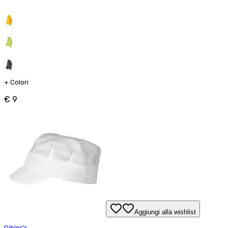
+
Colori
€ 9
Aggiungi alla wishlist
Giblor's