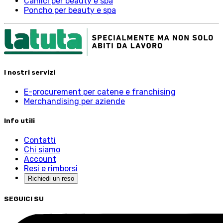
Camici per beauty e spa
Poncho per beauty e spa
I nostri servizi
E-procurement per catene e franchising
Merchandising per aziende
Info utili
Contatti
Chi siamo
Account
Resi e rimborsi
Richiedi un reso
SEGUICI SU