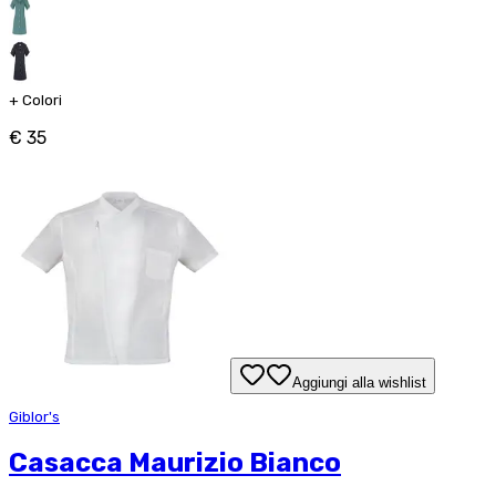
+
Colori
€ 35
Aggiungi alla wishlist
Giblor's
Casacca Maurizio Bianco