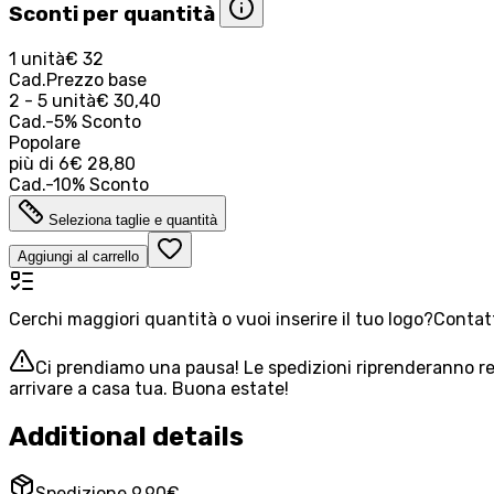
Sconti per quantità
1 unità
€ 32
Cad.
Prezzo base
2 - 5 unità
€ 30,40
Cad.
-
5
%
Sconto
Popolare
più di
6
€ 28,80
Cad.
-
10
%
Sconto
Seleziona taglie e quantità
Aggiungi al carrello
Cerchi maggiori quantità o vuoi inserire il tuo logo?
Contatt
Ci prendiamo una pausa! Le spedizioni riprenderanno reg
arrivare a casa tua. Buona estate!
Additional details
Spedizione 9,90€