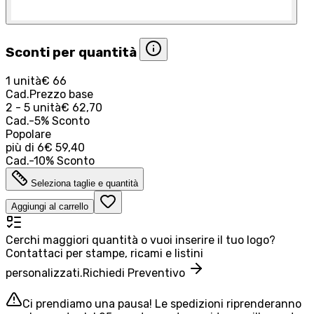
Sconti per quantità
1 unità
€ 66
Cad.
Prezzo base
2 - 5 unità
€ 62,70
Cad.
-
5
%
Sconto
Popolare
più di
6
€ 59,40
Cad.
-
10
%
Sconto
Seleziona taglie e quantità
Aggiungi al carrello
Cerchi maggiori quantità o vuoi inserire il tuo logo?
Contattaci per stampe, ricami e listini
personalizzati.
Richiedi Preventivo
Ci prendiamo una pausa! Le spedizioni riprenderanno