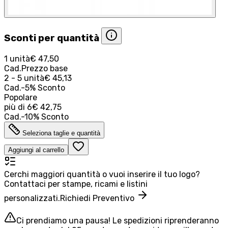
Sconti per quantità
1 unità
€ 47,50
Cad.
Prezzo base
2 - 5 unità
€ 45,13
Cad.
-
5
%
Sconto
Popolare
più di
6
€ 42,75
Cad.
-
10
%
Sconto
Seleziona taglie e quantità
Aggiungi al carrello
Cerchi maggiori quantità o vuoi inserire il tuo logo?
Contattaci per stampe, ricami e listini
personalizzati.
Richiedi Preventivo
Ci prendiamo una pausa! Le spedizioni riprenderanno