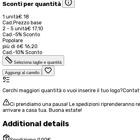
Sconti per quantità
1 unità
€ 18
Cad.
Prezzo base
2 - 5 unità
€ 17,10
Cad.
-
5
%
Sconto
Popolare
più di
6
€ 16,20
Cad.
-
10
%
Sconto
Seleziona taglie e quantità
Aggiungi al carrello
Cerchi maggiori quantità o vuoi inserire il tuo logo?
Contatt
Ci prendiamo una pausa! Le spedizioni riprenderanno reg
arrivare a casa tua. Buona estate!
Additional details
Spedizione 9,90€