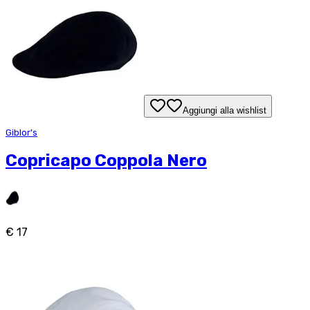
Aggiungi alla wishlist
Giblor's
Copricapo Coppola Nero
€ 17