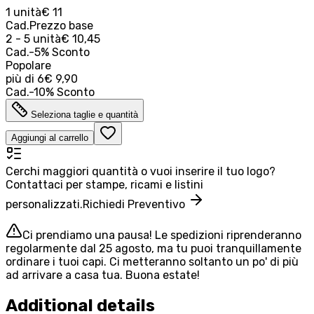
1 unità
€ 11
Cad.
Prezzo base
2 - 5 unità
€ 10,45
Cad.
-
5
%
Sconto
Popolare
più di
6
€ 9,90
Cad.
-
10
%
Sconto
Seleziona taglie e quantità
Aggiungi al carrello
Cerchi maggiori quantità o vuoi inserire il tuo logo?
Contattaci per stampe, ricami e listini
personalizzati.
Richiedi Preventivo
Ci prendiamo una pausa! Le spedizioni riprenderanno
regolarmente dal 25 agosto, ma tu puoi tranquillamente
ordinare i tuoi capi. Ci metteranno soltanto un po' di più
ad arrivare a casa tua. Buona estate!
Additional details