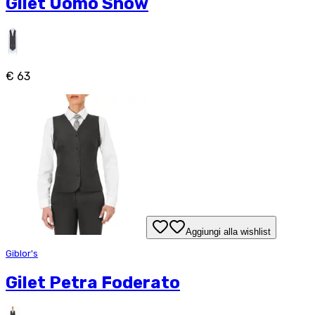
Gilet Uomo Snow
€ 63
Aggiungi alla wishlist
Giblor's
Gilet Petra Foderato