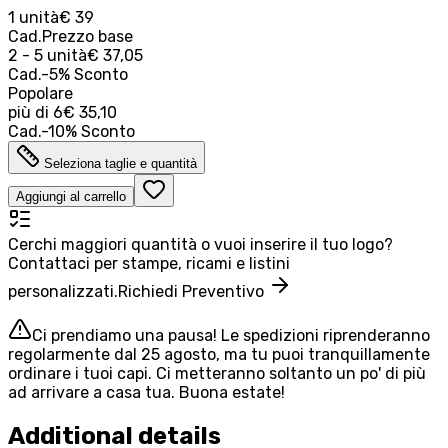
1 unità
€ 39
Cad.
Prezzo base
2 - 5 unità
€ 37,05
Cad.
-
5
%
Sconto
Popolare
più di
6
€ 35,10
Cad.
-
10
%
Sconto
Seleziona taglie e quantità
Aggiungi al carrello
Cerchi maggiori quantità o vuoi inserire il tuo logo?
Contattaci per stampe, ricami e listini
personalizzati.
Richiedi Preventivo
Ci prendiamo una pausa! Le spedizioni riprenderanno
regolarmente dal 25 agosto, ma tu puoi tranquillamente
ordinare i tuoi capi. Ci metteranno soltanto un po' di più
ad arrivare a casa tua. Buona estate!
Additional details