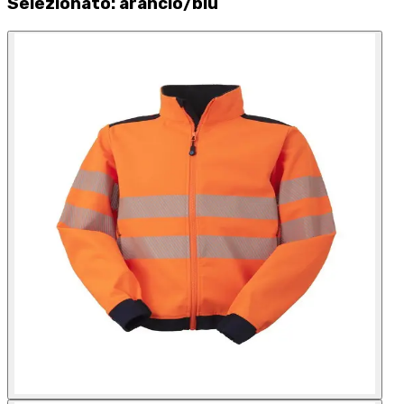
Selezionato
:
arancio/blu