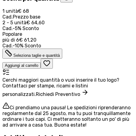
1 unità
€ 68
Cad.
Prezzo base
2 - 5 unità
€ 64,60
Cad.
-
5
%
Sconto
Popolare
più di
6
€ 61,20
Cad.
-
10
%
Sconto
Seleziona taglie e quantità
Aggiungi al carrello
Cerchi maggiori quantità o vuoi inserire il tuo logo?
Contattaci per stampe, ricami e listini
personalizzati.
Richiedi Preventivo
Ci prendiamo una pausa! Le spedizioni riprenderanno
regolarmente dal 25 agosto, ma tu puoi tranquillamente
ordinare i tuoi capi. Ci metteranno soltanto un po' di più
ad arrivare a casa tua. Buona estate!