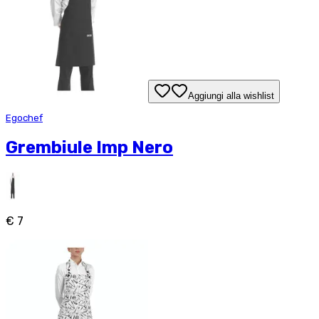
Aggiungi alla wishlist
Egochef
Grembiule Imp Nero
€ 7