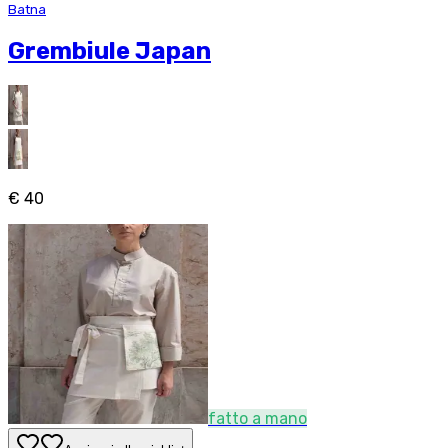
Batna
Grembiule Japan
€ 40
fatto a mano