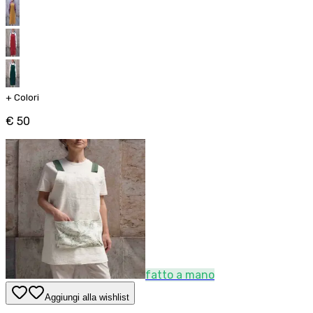
+
Colori
€ 50
fatto a mano
Aggiungi alla wishlist