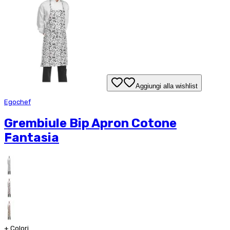
Aggiungi alla wishlist
Egochef
Grembiule Bip Apron Cotone
Fantasia
+
Colori