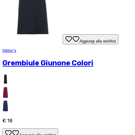
Aggiungi alla wishlist
Giblor's
Grembiule Giunone Colori
€ 18