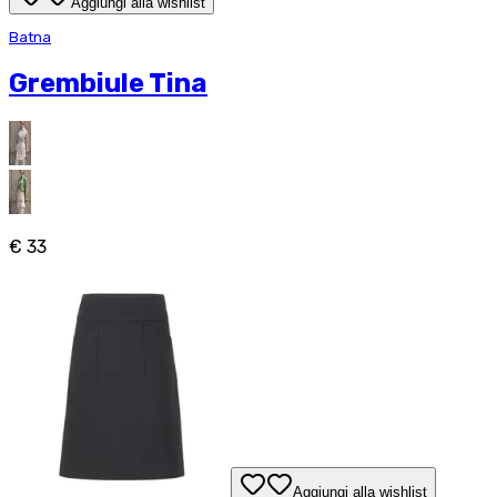
Aggiungi alla wishlist
Batna
Grembiule Tina
€ 33
Aggiungi alla wishlist