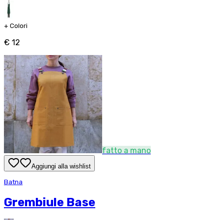
+
Colori
€ 12
fatto a mano
Aggiungi alla wishlist
Batna
Grembiule Base