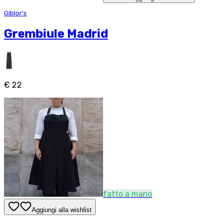
Giblor's
Grembiule Madrid
€ 22
fatto a mano
Aggiungi alla wishlist