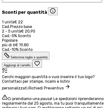
Sconti per quantità
1 unità
€ 22
Cad.
Prezzo base
2 - 5 unità
€ 20,90
Cad.
-
5
%
Sconto
Popolare
più di
6
€ 19,80
Cad.
-
10
%
Sconto
Seleziona taglie e quantità
Aggiungi al carrello
Cerchi maggiori quantità o vuoi inserire il tuo logo?
Contattaci per stampe, ricami e listini
personalizzati.
Richiedi Preventivo
Ci prendiamo una pausa! Le spedizioni riprenderanno
regolarmente dal 25 agosto, ma tu puoi tranquillamente
ordinare i tuoi capi. Ci metteranno soltanto un po' di più