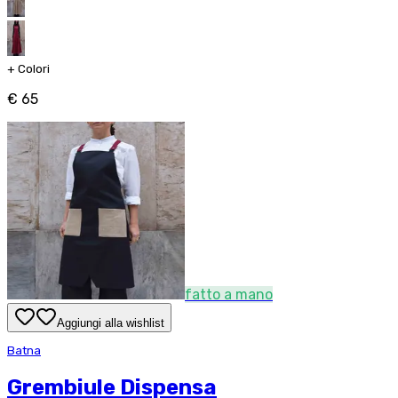
+
Colori
€ 65
fatto a mano
Aggiungi alla wishlist
Batna
Grembiule Dispensa