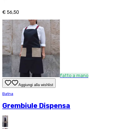
€ 56,50
fatto a mano
Aggiungi alla wishlist
Batna
Grembiule Dispensa