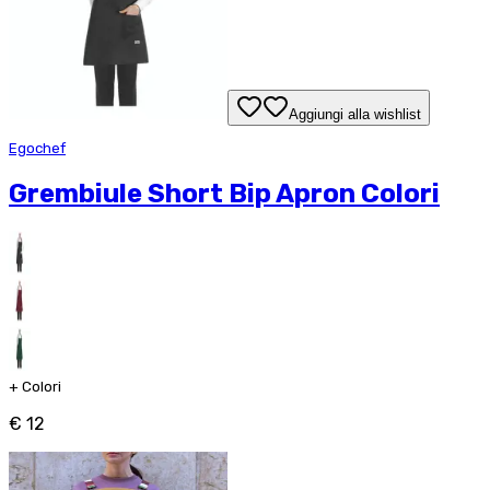
Aggiungi alla wishlist
Egochef
Grembiule Short Bip Apron Colori
+
Colori
€ 12