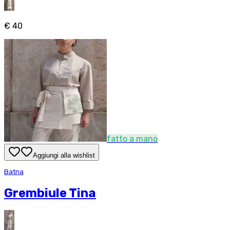
€ 40
fatto a mano
Aggiungi alla wishlist
Batna
Grembiule Tina