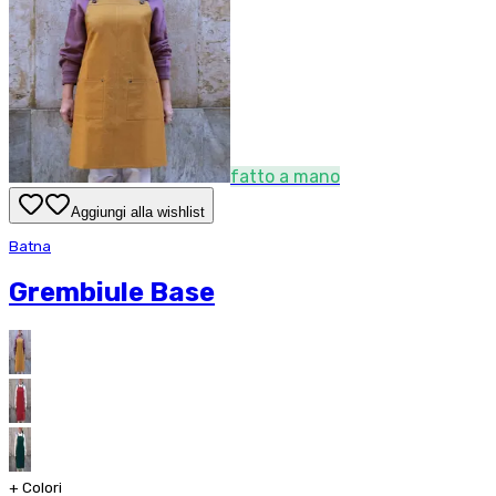
fatto a mano
Aggiungi alla wishlist
Batna
Grembiule Base
+
Colori