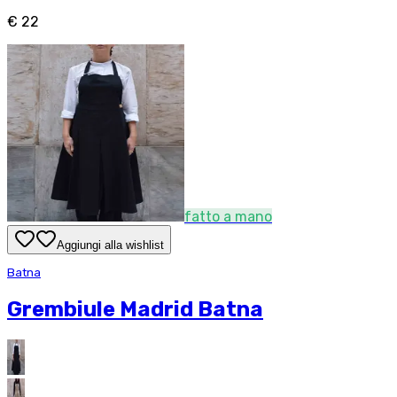
€ 22
fatto a mano
Aggiungi alla wishlist
Batna
Grembiule Madrid Batna