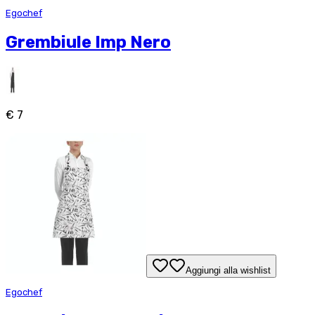
Egochef
Grembiule Imp Nero
€ 7
Aggiungi alla wishlist
Egochef