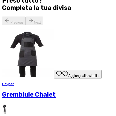
Preso tutto?
Completa la tua
divisa
Previous
Next
Aggiungi alla wishlist
Payper
Grembiule Chalet