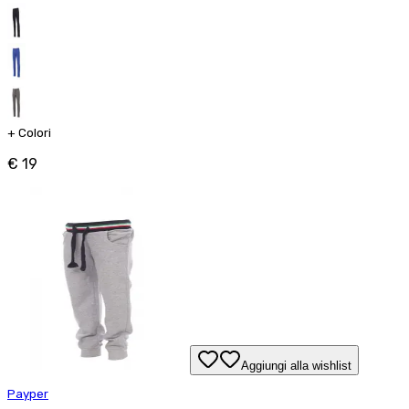
+
Colori
€ 19
Aggiungi alla wishlist
Payper