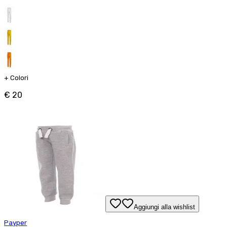
+
Colori
€ 20
Aggiungi alla wishlist
Payper