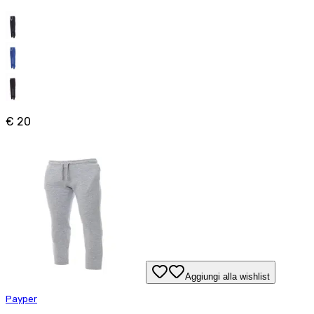
€ 20
Aggiungi alla wishlist
Payper