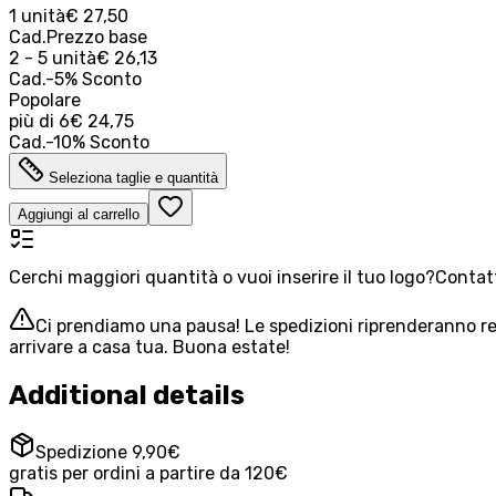
1 unità
€ 27,50
Cad.
Prezzo base
2 - 5 unità
€ 26,13
Cad.
-
5
%
Sconto
Popolare
più di
6
€ 24,75
Cad.
-
10
%
Sconto
Seleziona taglie e quantità
Aggiungi al carrello
Cerchi maggiori quantità o vuoi inserire il tuo logo?
Contatt
Ci prendiamo una pausa! Le spedizioni riprenderanno reg
arrivare a casa tua. Buona estate!
Additional details
Spedizione 9,90€
gratis per ordini a partire da 120€