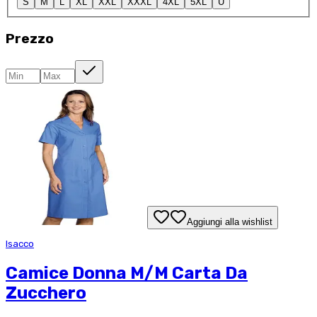
S
M
L
XL
XXL
XXXL
4XL
5XL
U
Prezzo
Aggiungi alla wishlist
Isacco
Camice Donna M/M Carta Da
Zucchero