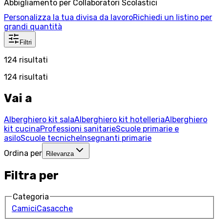
Abbigliamento per Collaboratori Scolastici
Personalizza la tua divisa da lavoro
Richiedi un listino per
grandi quantità
Filtri
124
risultati
124
risultati
Vai a
Alberghiero kit sala
Alberghiero kit hotelleria
Alberghiero
kit cucina
Professioni sanitarie
Scuole primarie e
asilo
Scuole tecniche
Insegnanti primarie
Ordina per
Rilevanza
Filtra per
Categoria
Camici
Casacche