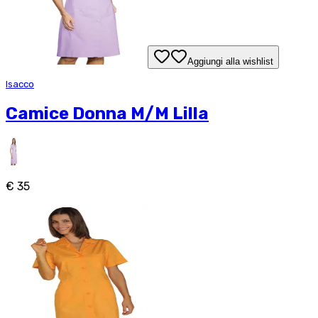
Aggiungi alla wishlist
Isacco
Camice Donna M/M Lilla
€ 35