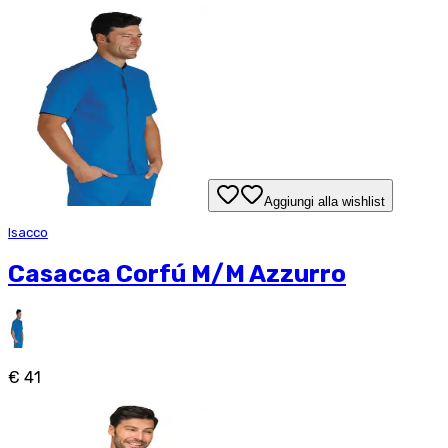
Aggiungi alla wishlist
Isacco
Casacca Corfú M/M Azzurro
€ 41