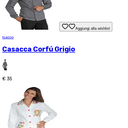
Aggiungi alla wishlist
Isacco
Casacca Corfú Grigio
€ 35