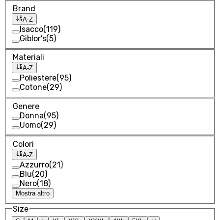
Brand
A-Z
Isacco
(
119
)
Giblor's
(
5
)
Materiali
A-Z
Poliestere
(
95
)
Cotone
(
29
)
Genere
Donna
(
95
)
Uomo
(
29
)
Colori
A-Z
Azzurro
(
21
)
Blu
(
20
)
Nero
(
18
)
Mostra altro
Size