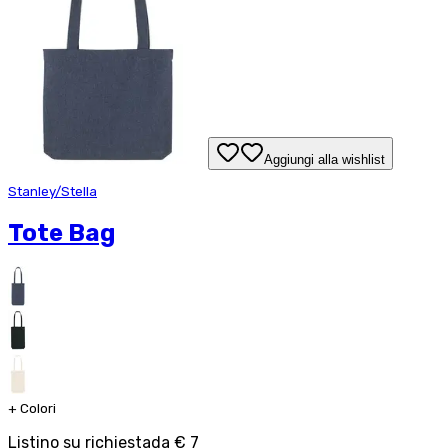
Aggiungi alla wishlist
Stanley/Stella
Tote Bag
+
Colori
Listino su richiesta
da
€ 7