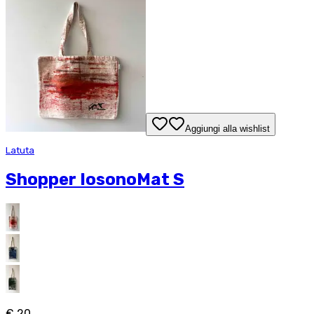
Aggiungi alla wishlist
Latuta
Shopper IosonoMat S
€ 20