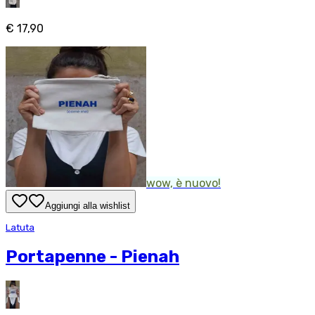
€ 17,90
wow, è nuovo!
Aggiungi alla wishlist
Latuta
Portapenne - Pienah