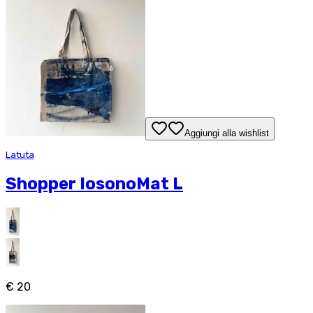
Aggiungi alla wishlist
Latuta
Shopper IosonoMat L
€ 20