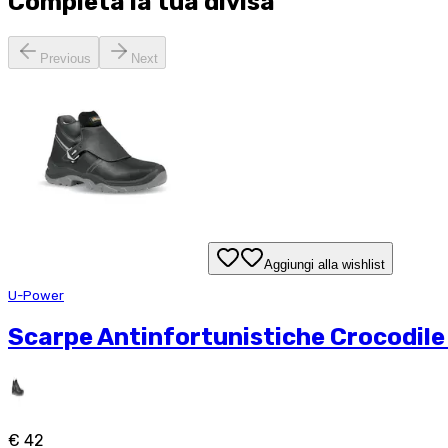
Completa la tua
divisa
Previous
Next
Aggiungi alla wishlist
U-Power
Scarpe Antinfortunistiche Crocodile 
€ 42