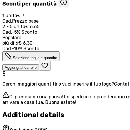
Sconti per quantità
1 unità
€ 7
Cad.
Prezzo base
2 - 5 unità
€ 6,65
Cad.
-
5
%
Sconto
Popolare
più di
6
€ 6,30
Cad.
-
10
%
Sconto
Seleziona taglie e quantità
Aggiungi al carrello
Cerchi maggiori quantità o vuoi inserire il tuo logo?
Contatt
Ci prendiamo una pausa! Le spedizioni riprenderanno reg
arrivare a casa tua. Buona estate!
Additional details
Spedizione 9,90€