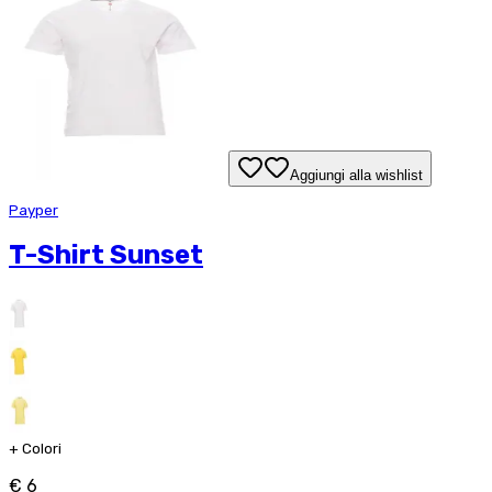
Aggiungi alla wishlist
Payper
T-Shirt Sunset
+
Colori
€ 6