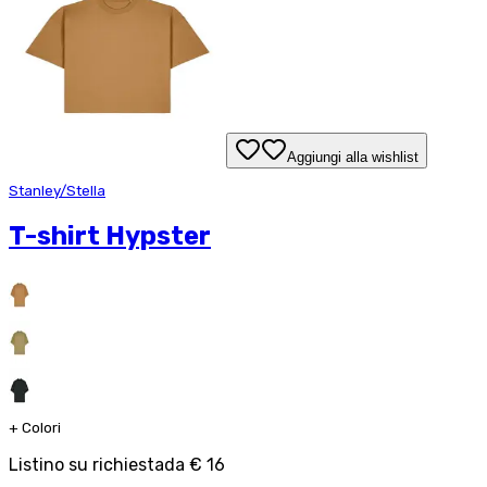
Aggiungi alla wishlist
Stanley/Stella
T-shirt Hypster
+
Colori
Listino su richiesta
da
€ 16