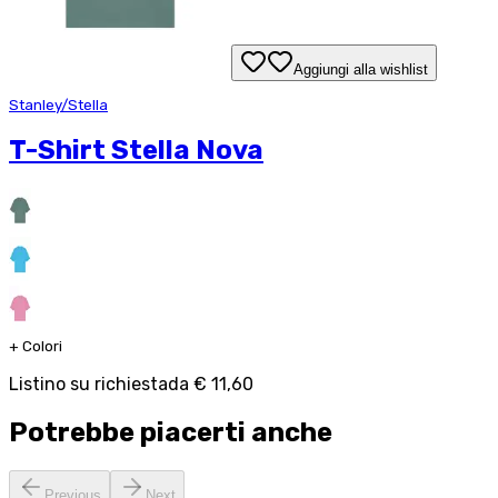
Aggiungi alla wishlist
Stanley/Stella
T-Shirt Stella Nova
+
Colori
Listino su richiesta
da
€ 11,60
Potrebbe piacerti anche
Previous
Next