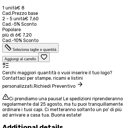
1 unità
€ 8
Cad.
Prezzo base
2 - 5 unità
€ 7,60
Cad.
-
5
%
Sconto
Popolare
più di
6
€ 7,20
Cad.
-
10
%
Sconto
Seleziona taglie e quantità
Aggiungi al carrello
Cerchi maggiori quantità o vuoi inserire il tuo logo?
Contattaci per stampe, ricami e listini
personalizzati.
Richiedi Preventivo
Ci prendiamo una pausa! Le spedizioni riprenderanno
regolarmente dal 25 agosto, ma tu puoi tranquillamente
ordinare i tuoi capi. Ci metteranno soltanto un po' di più
ad arrivare a casa tua. Buona estate!
Additional details