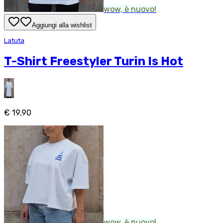
wow, è nuovo!
Aggiungi alla wishlist
Latuta
T-Shirt Freestyler Turin Is Hot
€ 19,90
wow, è nuovo!