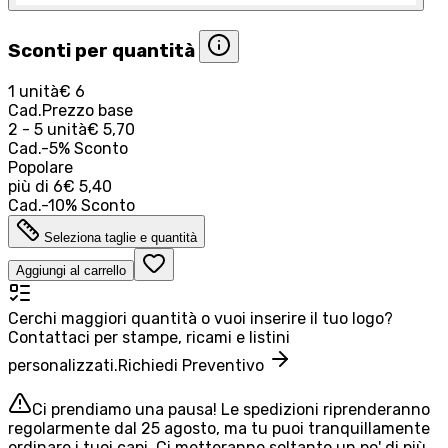
Sconti per quantità
1 unità
€ 6
Cad.
Prezzo base
2 - 5 unità
€ 5,70
Cad.
-
5
%
Sconto
Popolare
più di
6
€ 5,40
Cad.
-
10
%
Sconto
Seleziona taglie e quantità
Aggiungi al carrello
Cerchi maggiori quantità o vuoi inserire il tuo logo?
Contattaci per stampe, ricami e listini
personalizzati.
Richiedi Preventivo
Ci prendiamo una pausa! Le spedizioni riprenderanno
regolarmente dal 25 agosto, ma tu puoi tranquillamente
ordinare i tuoi capi. Ci metteranno soltanto un po' di più