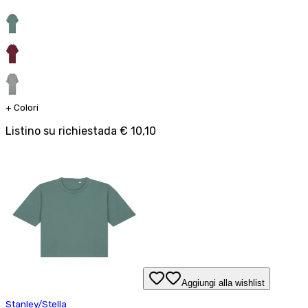
+
Colori
Listino su richiesta
da
€ 10,10
Aggiungi alla wishlist
Stanley/Stella