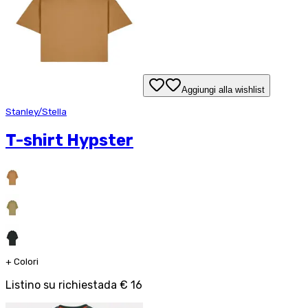
Aggiungi alla wishlist
Stanley/Stella
T-shirt Hypster
+
Colori
Listino su richiesta
da
€ 16