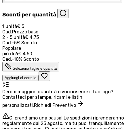
Sconti per quantità
1 unità
€ 5
Cad.
Prezzo base
2 - 5 unità
€ 4,75
Cad.
-
5
%
Sconto
Popolare
più di
6
€ 4,50
Cad.
-
10
%
Sconto
Seleziona taglie e quantità
Aggiungi al carrello
Cerchi maggiori quantità o vuoi inserire il tuo logo?
Contattaci per stampe, ricami e listini
personalizzati.
Richiedi Preventivo
Ci prendiamo una pausa! Le spedizioni riprenderanno
regolarmente dal 25 agosto, ma tu puoi tranquillamente
ordinare i tuoi capi. Ci metteranno soltanto un po' di più