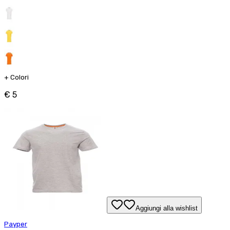
+
Colori
€ 5
Aggiungi alla wishlist
Payper