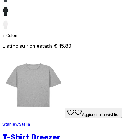
+
Colori
Listino su richiesta
da
€ 15,80
Aggiungi alla wishlist
Stanley/Stella
T-Shirt Breezer