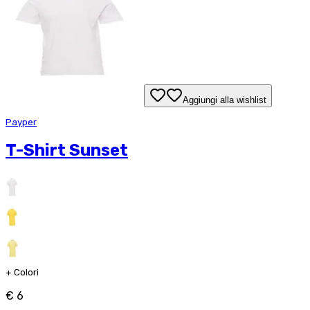
Aggiungi alla wishlist
Payper
T-Shirt Sunset
+
Colori
€ 6