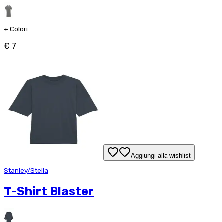
+
Colori
€ 7
Aggiungi alla wishlist
Stanley/Stella
T-Shirt Blaster