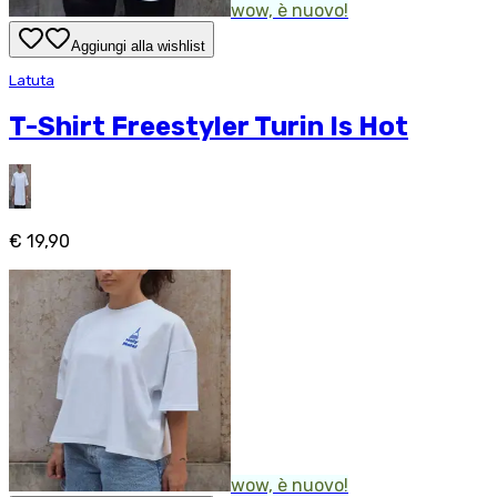
wow, è nuovo!
Aggiungi alla wishlist
Latuta
T-Shirt Freestyler Turin Is Hot
€ 19,90
wow, è nuovo!