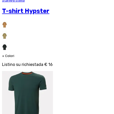
Stanley/Stella
T-shirt Hypster
+
Colori
Listino su richiesta
da
€ 16