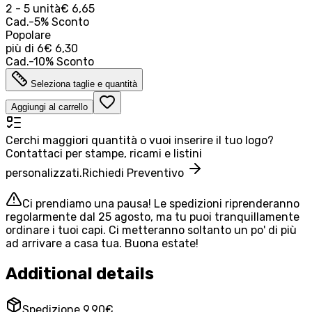
2 - 5 unità
€ 6,65
Cad.
-
5
%
Sconto
Popolare
più di
6
€ 6,30
Cad.
-
10
%
Sconto
Seleziona taglie e quantità
Aggiungi al carrello
Cerchi maggiori quantità o vuoi inserire il tuo logo?
Contattaci per stampe, ricami e listini
personalizzati.
Richiedi Preventivo
Ci prendiamo una pausa! Le spedizioni riprenderanno
regolarmente dal 25 agosto, ma tu puoi tranquillamente
ordinare i tuoi capi. Ci metteranno soltanto un po' di più
ad arrivare a casa tua. Buona estate!
Additional details
Spedizione 9,90€