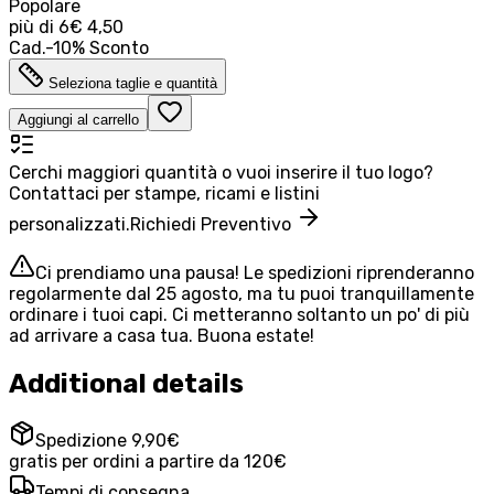
Popolare
più di
6
€ 4,50
Cad.
-
10
%
Sconto
Seleziona taglie e quantità
Aggiungi al carrello
Cerchi maggiori quantità o vuoi inserire il tuo logo?
Contattaci per stampe, ricami e listini
personalizzati.
Richiedi Preventivo
Ci prendiamo una pausa! Le spedizioni riprenderanno
regolarmente dal 25 agosto, ma tu puoi tranquillamente
ordinare i tuoi capi. Ci metteranno soltanto un po' di più
ad arrivare a casa tua. Buona estate!
Additional details
Spedizione 9,90€
gratis per ordini a partire da 120€
Tempi di consegna