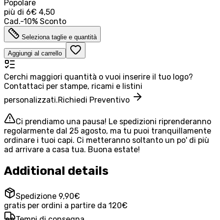
Popolare
più di
6
€ 4,50
Cad.
-
10
%
Sconto
Seleziona taglie e quantità
Aggiungi al carrello
Cerchi maggiori quantità o vuoi inserire il tuo logo?
Contattaci per stampe, ricami e listini
personalizzati.
Richiedi Preventivo
Ci prendiamo una pausa! Le spedizioni riprenderanno
regolarmente dal 25 agosto, ma tu puoi tranquillamente
ordinare i tuoi capi. Ci metteranno soltanto un po' di più
ad arrivare a casa tua. Buona estate!
Additional details
Spedizione 9,90€
gratis per ordini a partire da 120€
Tempi di consegna