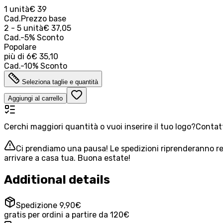
1 unità
€ 39
Cad.
Prezzo base
2 - 5 unità
€ 37,05
Cad.
-
5
%
Sconto
Popolare
più di
6
€ 35,10
Cad.
-
10
%
Sconto
Seleziona taglie e quantità
Aggiungi al carrello
Cerchi maggiori quantità o vuoi inserire il tuo logo?
Contatt
Ci prendiamo una pausa! Le spedizioni riprenderanno reg
arrivare a casa tua. Buona estate!
Additional details
Spedizione 9,90€
gratis per ordini a partire da 120€