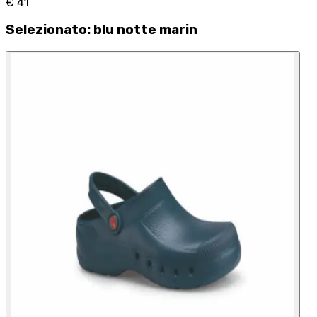
€ 41
Selezionato
:
blu notte marin