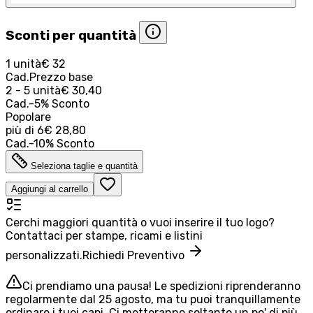
Sconti per quantità
1 unità
€ 32
Cad.
Prezzo base
2 - 5 unità
€ 30,40
Cad.
-
5
%
Sconto
Popolare
più di
6
€ 28,80
Cad.
-
10
%
Sconto
Seleziona taglie e quantità
Aggiungi al carrello
Cerchi maggiori quantità o vuoi inserire il tuo logo?
Contattaci per stampe, ricami e listini
personalizzati.
Richiedi Preventivo
Ci prendiamo una pausa! Le spedizioni riprenderanno
regolarmente dal 25 agosto, ma tu puoi tranquillamente
ordinare i tuoi capi. Ci metteranno soltanto un po' di più