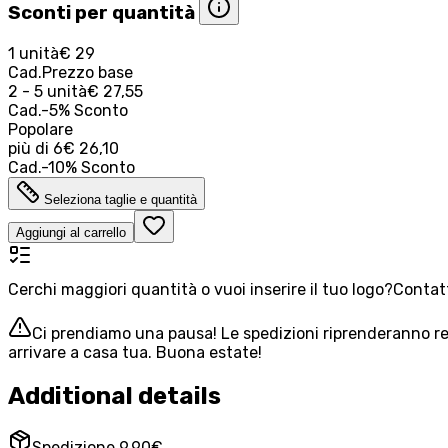
Sconti per quantità
1 unità
€ 29
Cad.
Prezzo base
2 - 5 unità
€ 27,55
Cad.
-
5
%
Sconto
Popolare
più di
6
€ 26,10
Cad.
-
10
%
Sconto
Seleziona taglie e quantità
Aggiungi al carrello
Cerchi maggiori quantità o vuoi inserire il tuo logo?
Contatt
Ci prendiamo una pausa! Le spedizioni riprenderanno reg
arrivare a casa tua. Buona estate!
Additional details
Spedizione 9,90€