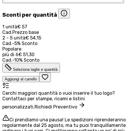
Sconti per quantità
1 unità
€ 57
Cad.
Prezzo base
2 - 5 unità
€ 54,15
Cad.
-
5
%
Sconto
Popolare
più di
6
€ 51,30
Cad.
-
10
%
Sconto
Seleziona taglie e quantità
Aggiungi al carrello
Cerchi maggiori quantità o vuoi inserire il tuo logo?
Contattaci per stampe, ricami e listini
personalizzati.
Richiedi Preventivo
Ci prendiamo una pausa! Le spedizioni riprenderanno
regolarmente dal 25 agosto, ma tu puoi tranquillamente
ordinare i tuoi capi. Ci metteranno soltanto un po' di più