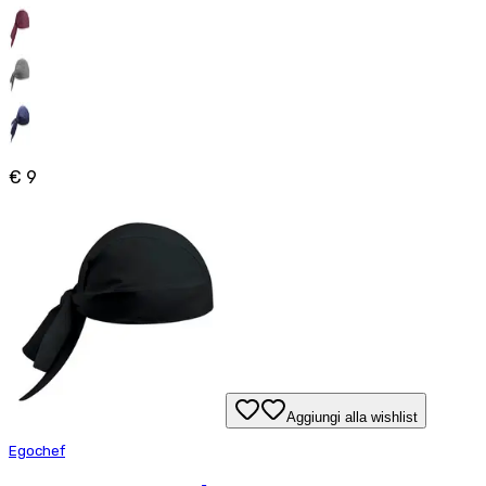
€ 9
Aggiungi alla wishlist
Egochef