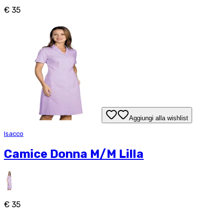
€ 35
Aggiungi alla wishlist
Isacco
Camice Donna M/M Lilla
€ 35