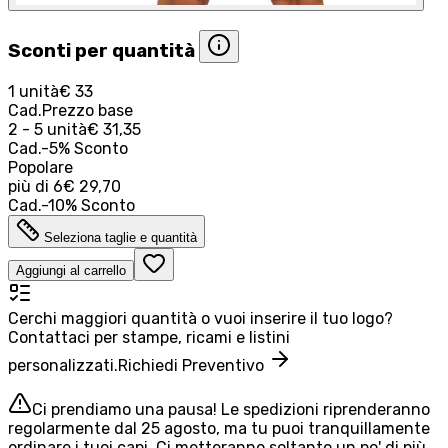
Sconti per quantità
1 unità
€ 33
Cad.
Prezzo base
2 - 5 unità
€ 31,35
Cad.
-
5
%
Sconto
Popolare
più di
6
€ 29,70
Cad.
-
10
%
Sconto
Seleziona taglie e quantità
Aggiungi al carrello
Cerchi maggiori quantità o vuoi inserire il tuo logo?
Contattaci per stampe, ricami e listini
personalizzati.
Richiedi Preventivo
Ci prendiamo una pausa! Le spedizioni riprenderanno
regolarmente dal 25 agosto, ma tu puoi tranquillamente
ordinare i tuoi capi. Ci metteranno soltanto un po' di più