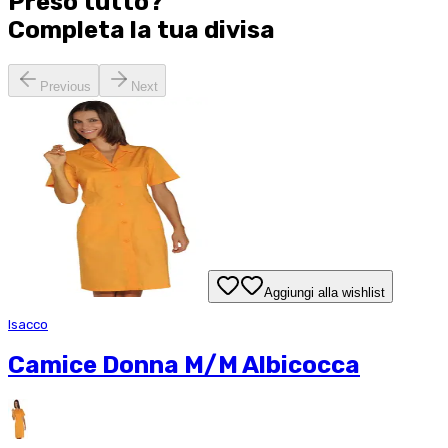
Preso tutto?
Completa la tua
divisa
Previous
Next
Aggiungi alla wishlist
Isacco
Camice Donna M/M Albicocca