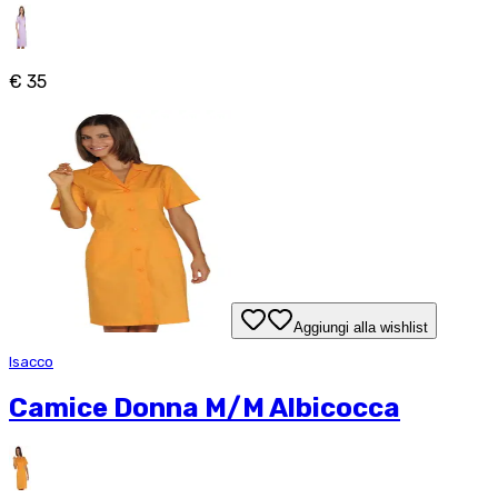
€ 35
Aggiungi alla wishlist
Isacco
Camice Donna M/M Albicocca