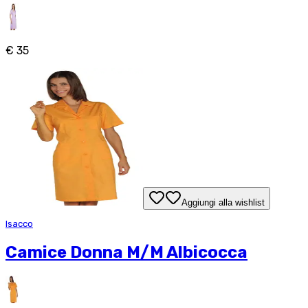
€ 35
Aggiungi alla wishlist
Isacco
Camice Donna M/M Albicocca