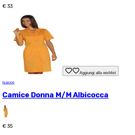
€ 33
Aggiungi alla wishlist
Isacco
Camice Donna M/M Albicocca
€ 35