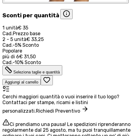
Sconti per quantità
1 unità
€ 35
Cad.
Prezzo base
2 - 5 unità
€ 33,25
Cad.
-
5
%
Sconto
Popolare
più di
6
€ 31,50
Cad.
-
10
%
Sconto
Seleziona taglie e quantità
Aggiungi al carrello
Cerchi maggiori quantità o vuoi inserire il tuo logo?
Contattaci per stampe, ricami e listini
personalizzati.
Richiedi Preventivo
Ci prendiamo una pausa! Le spedizioni riprenderanno
regolarmente dal 25 agosto, ma tu puoi tranquillamente
ordinare i tuoi capi. Ci metteranno soltanto un po' di più