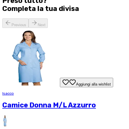
Preso tutto?
Completa la tua
divisa
Previous
Next
Aggiungi alla wishlist
Isacco
Camice Donna M/L Azzurro