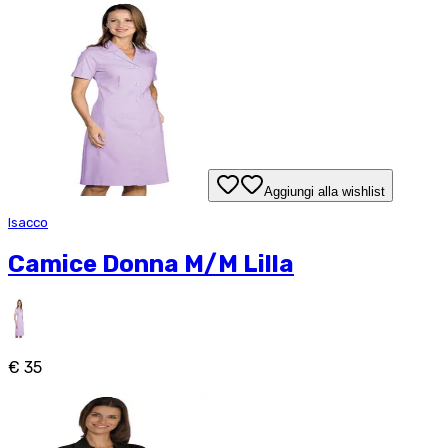
Aggiungi alla wishlist
Isacco
Camice Donna M/M Lilla
€ 35