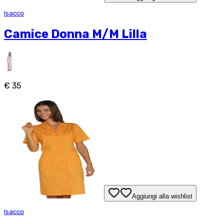
Isacco
Camice Donna M/M Lilla
€ 35
Aggiungi alla wishlist
Isacco