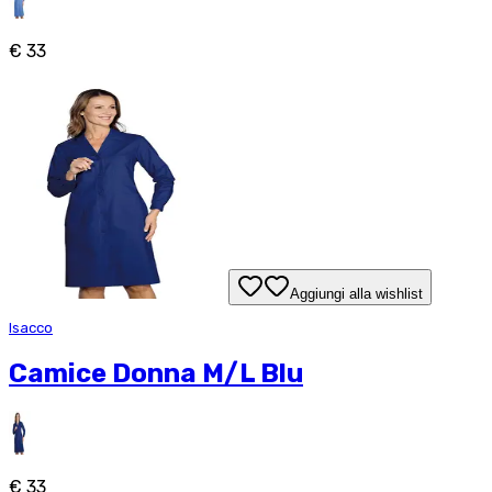
€ 33
Aggiungi alla wishlist
Isacco
Camice Donna M/L Blu
€ 33