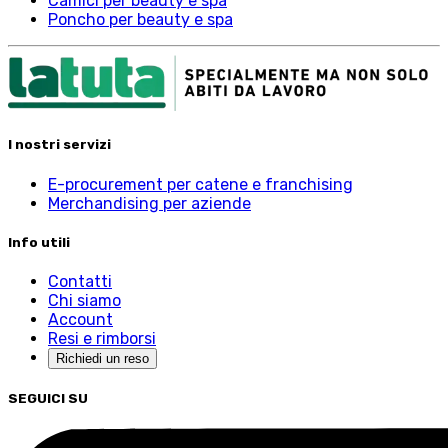
Camici per beauty e spa
Poncho per beauty e spa
I nostri servizi
E-procurement per catene e franchising
Merchandising per aziende
Info utili
Contatti
Chi siamo
Account
Resi e rimborsi
Richiedi un reso
SEGUICI SU