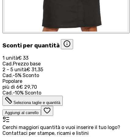
Sconti per quantità
1 unità
€ 33
Cad.
Prezzo base
2 - 5 unità
€ 31,35
Cad.
-
5
%
Sconto
Popolare
più di
6
€ 29,70
Cad.
-
10
%
Sconto
Seleziona taglie e quantità
Aggiungi al carrello
Cerchi maggiori quantità o vuoi inserire il tuo logo?
Contattaci per stampe, ricami e listini