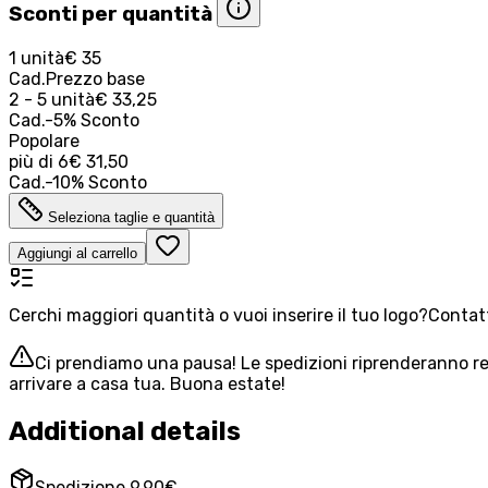
Sconti per quantità
1 unità
€ 35
Cad.
Prezzo base
2 - 5 unità
€ 33,25
Cad.
-
5
%
Sconto
Popolare
più di
6
€ 31,50
Cad.
-
10
%
Sconto
Seleziona taglie e quantità
Aggiungi al carrello
Cerchi maggiori quantità o vuoi inserire il tuo logo?
Contatt
Ci prendiamo una pausa! Le spedizioni riprenderanno reg
arrivare a casa tua. Buona estate!
Additional details
Spedizione 9,90€