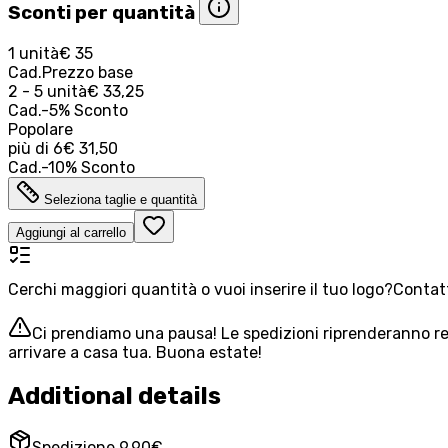
Sconti per quantità
1 unità
€ 35
Cad.
Prezzo base
2 - 5 unità
€ 33,25
Cad.
-
5
%
Sconto
Popolare
più di
6
€ 31,50
Cad.
-
10
%
Sconto
Seleziona taglie e quantità
Aggiungi al carrello
Cerchi maggiori quantità o vuoi inserire il tuo logo?
Contatt
Ci prendiamo una pausa! Le spedizioni riprenderanno reg
arrivare a casa tua. Buona estate!
Additional details
Spedizione 9,90€