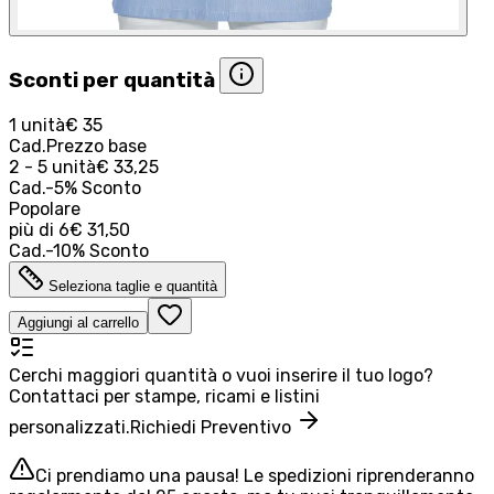
Sconti per quantità
1 unità
€ 35
Cad.
Prezzo base
2 - 5 unità
€ 33,25
Cad.
-
5
%
Sconto
Popolare
più di
6
€ 31,50
Cad.
-
10
%
Sconto
Seleziona taglie e quantità
Aggiungi al carrello
Cerchi maggiori quantità o vuoi inserire il tuo logo?
Contattaci per stampe, ricami e listini
personalizzati.
Richiedi Preventivo
Ci prendiamo una pausa! Le spedizioni riprenderanno