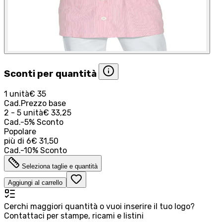
Sconti per quantità
1 unità
€ 35
Cad.
Prezzo base
2 - 5 unità
€ 33,25
Cad.
-
5
%
Sconto
Popolare
più di
6
€ 31,50
Cad.
-
10
%
Sconto
Seleziona taglie e quantità
Aggiungi al carrello
Cerchi maggiori quantità o vuoi inserire il tuo logo?
Contattaci per stampe, ricami e listini