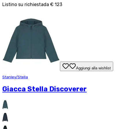
Listino su richiesta
da
€ 123
Aggiungi alla wishlist
Stanley/Stella
Giacca Stella Discoverer