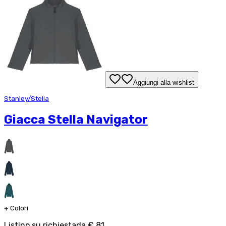
Aggiungi alla wishlist
Stanley/Stella
Giacca Stella Navigator
+
Colori
Listino su richiesta
da
€ 81