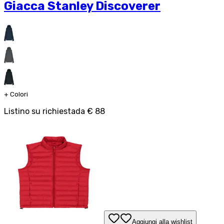
Giacca Stanley Discoverer
+
Colori
Listino su richiesta
da
€ 88
Aggiungi alla wishlist