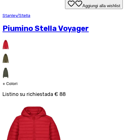
Aggiungi alla wishlist
Stanley/Stella
Piumino Stella Voyager
+
Colori
Listino su richiesta
da
€ 88