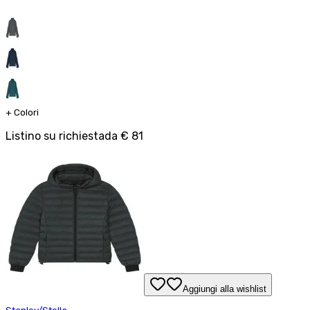
+
Colori
Listino su richiesta
da
€ 81
Aggiungi alla wishlist