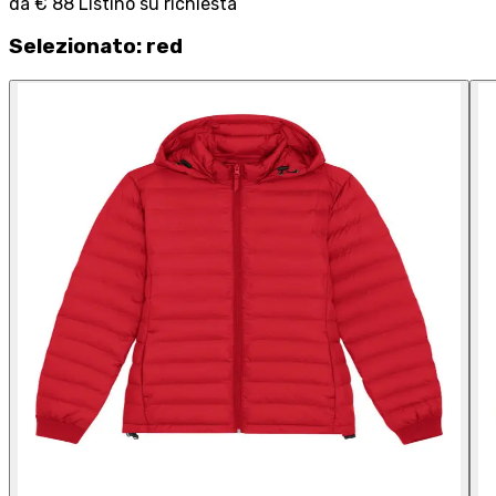
da
€ 88
Listino su richiesta
Selezionato
:
red