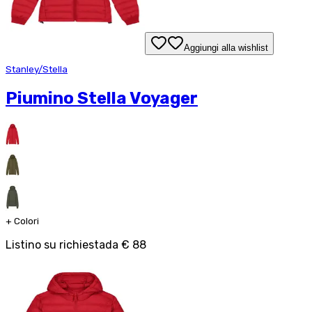
Aggiungi alla wishlist
Stanley/Stella
Piumino Stella Voyager
+
Colori
Listino su richiesta
da
€ 88