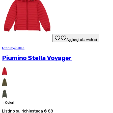
Aggiungi alla wishlist
Stanley/Stella
Piumino Stella Voyager
+
Colori
Listino su richiesta
da
€ 88