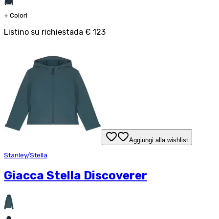
+
Colori
Listino su richiesta
da
€ 123
Aggiungi alla wishlist
Stanley/Stella
Giacca Stella Discoverer