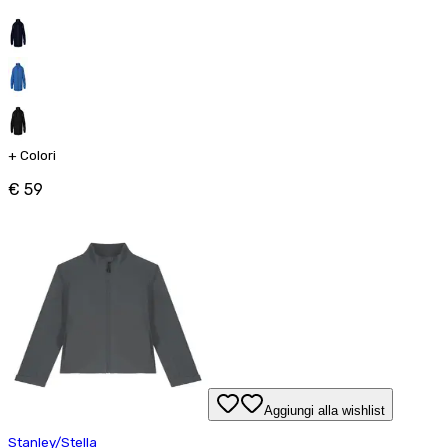
+
Colori
€ 59
Aggiungi alla wishlist
Stanley/Stella