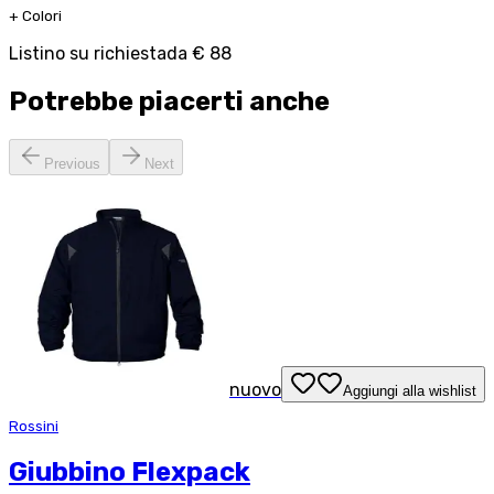
+
Colori
Listino su richiesta
da
€ 88
Potrebbe piacerti anche
Previous
Next
nuovo
Aggiungi alla wishlist
Rossini
Giubbino Flexpack