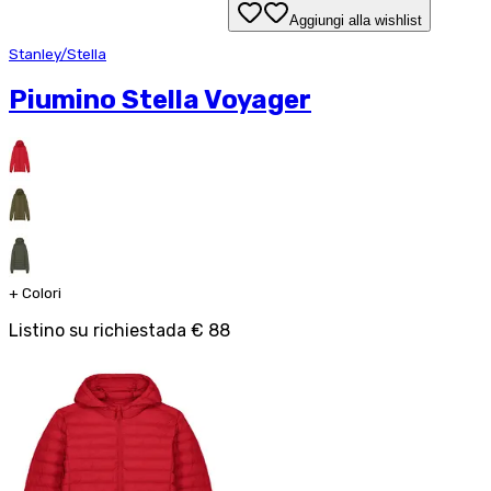
Aggiungi alla wishlist
Stanley/Stella
Piumino Stella Voyager
+
Colori
Listino su richiesta
da
€ 88