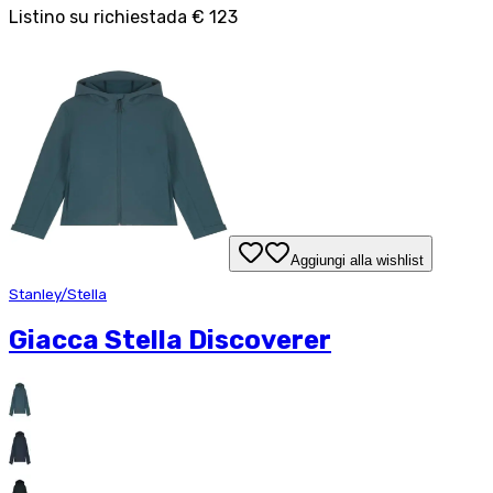
Listino su richiesta
da
€ 123
Aggiungi alla wishlist
Stanley/Stella
Giacca Stella Discoverer