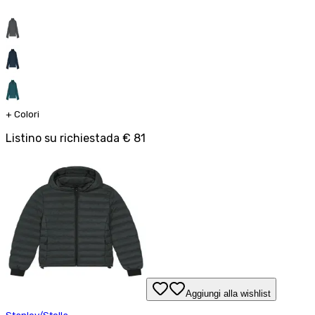
+
Colori
Listino su richiesta
da
€ 81
Aggiungi alla wishlist