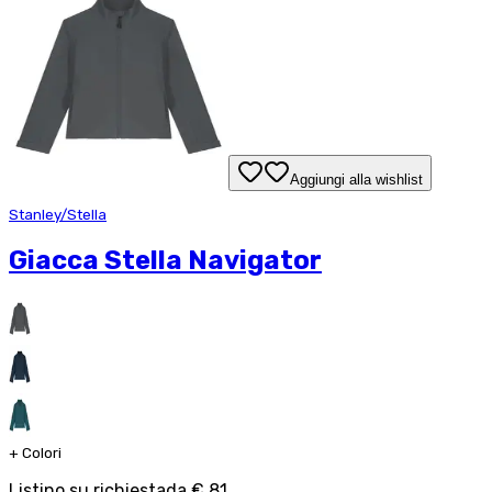
Aggiungi alla wishlist
Stanley/Stella
Giacca Stella Navigator
+
Colori
Listino su richiesta
da
€ 81