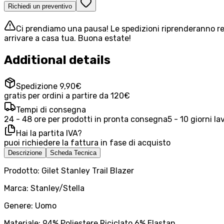
Richiedi un preventivo
Ci prendiamo una pausa! Le spedizioni riprenderanno reg
arrivare a casa tua. Buona estate!
Additional details
Spedizione 9,90€
gratis per ordini a partire da 120€
Tempi di consegna
24 - 48 ore per prodotti in pronta consegna
5 - 10 giorni la
Hai la partita IVA?
puoi richiedere la fattura in fase di acquisto
Descrizione
Scheda Tecnica
Prodotto: Gilet Stanley Trail Blazer
Marca: Stanley/Stella
Genere: Uomo
Materiale: 94% Poliestere Riciclato 6% Elastan