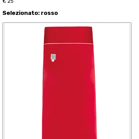
€ 25
Selezionato
:
rosso