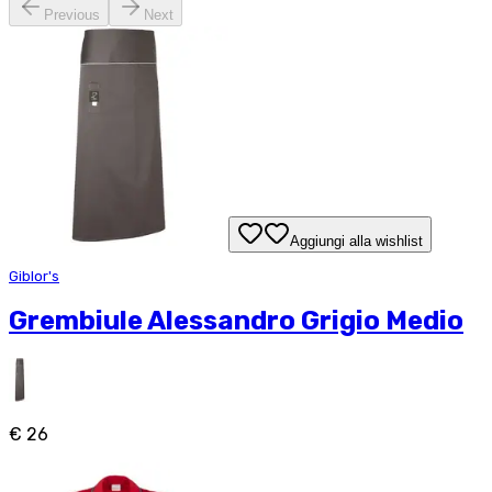
Previous
Next
Aggiungi alla wishlist
Giblor's
Grembiule Alessandro Grigio Medio
€ 26