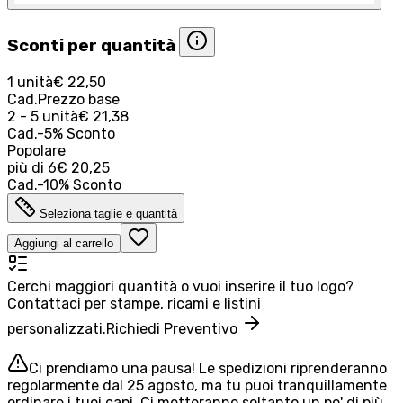
Sconti per quantità
1 unità
€ 22,50
Cad.
Prezzo base
2 - 5 unità
€ 21,38
Cad.
-
5
%
Sconto
Popolare
più di
6
€ 20,25
Cad.
-
10
%
Sconto
Seleziona taglie e quantità
Aggiungi al carrello
Cerchi maggiori quantità o vuoi inserire il tuo logo?
Contattaci per stampe, ricami e listini
personalizzati.
Richiedi Preventivo
Ci prendiamo una pausa! Le spedizioni riprenderanno
regolarmente dal 25 agosto, ma tu puoi tranquillamente
ordinare i tuoi capi. Ci metteranno soltanto un po' di più