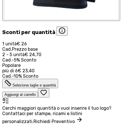
Sconti per quantità
1 unità
€ 26
Cad.
Prezzo base
2 - 5 unità
€ 24,70
Cad.
-
5
%
Sconto
Popolare
più di
6
€ 23,40
Cad.
-
10
%
Sconto
Seleziona taglie e quantità
Aggiungi al carrello
Cerchi maggiori quantità o vuoi inserire il tuo logo?
Contattaci per stampe, ricami e listini
personalizzati.
Richiedi Preventivo