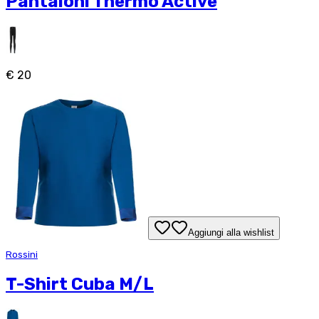
Pantaloni Thermo Active
€ 20
Aggiungi alla wishlist
Rossini
T-Shirt Cuba M/L