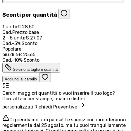
Sconti per quantità
1 unità
€ 28,50
Cad.
Prezzo base
2 - 5 unità
€ 27,07
Cad.
-
5
%
Sconto
Popolare
più di
6
€ 25,65
Cad.
-
10
%
Sconto
Seleziona taglie e quantità
Aggiungi al carrello
Cerchi maggiori quantità o vuoi inserire il tuo logo?
Contattaci per stampe, ricami e listini
personalizzati.
Richiedi Preventivo
Ci prendiamo una pausa! Le spedizioni riprenderanno
regolarmente dal 25 agosto, ma tu puoi tranquillamente
ordinare i tuoi capi. Ci metteranno soltanto un po' di più